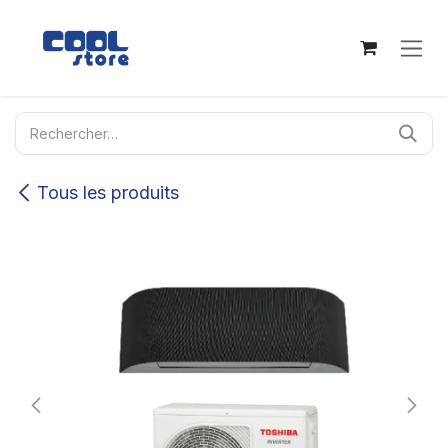
Se rendre au contenu
Tous les produits