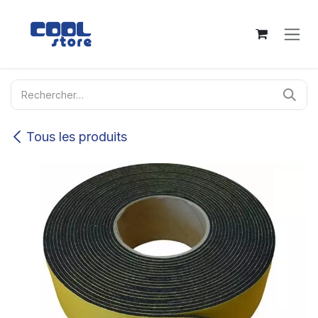
Se rendre au contenu
Tous les produits