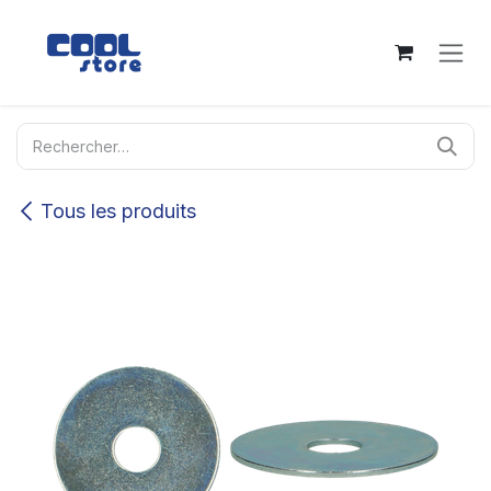
Se rendre au contenu
Tous les produits