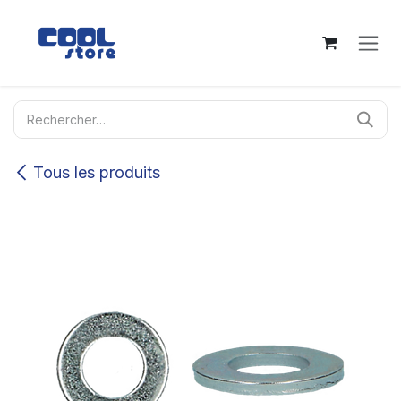
Se rendre au contenu
Tous les produits