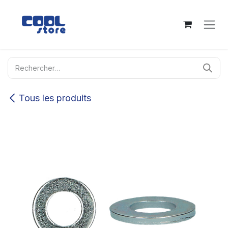
Se rendre au contenu
Tous les produits