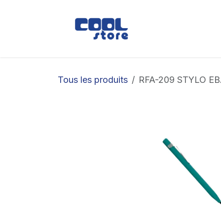
Se rendre au contenu
Boutique
Loc
Tous les produits
RFA-209 STYLO E