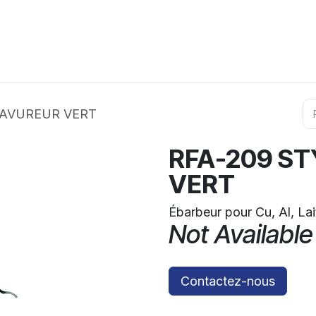
ation
Horeca
Services
Partenaires
Événements
BAVUREUR VERT
RFA-209 S
VERT
Ébarbeur pour Cu, Al, La
Not Available
Contactez-nous