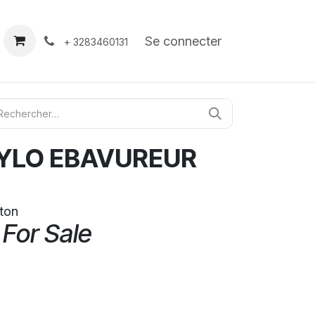
À propos
Contact
Se connecter
+ 3283460131
TYLO EBAVUREUR
iton
 For Sale