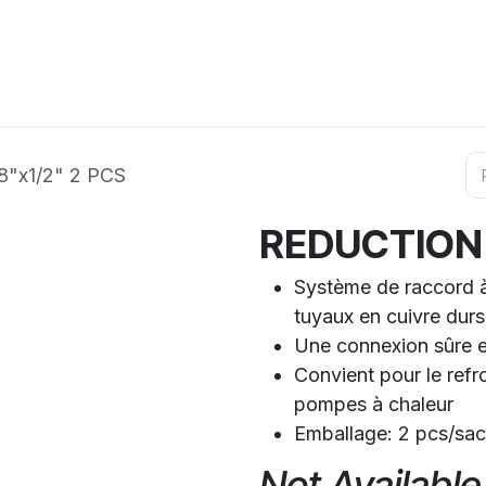
ation
Horeca
Services
Partenaires
Événements
"x1/2" 2 PCS
REDUCTION 
Système de raccord à 
tuyaux en cuivre durs
Une connexion sûre e
Convient pour le refro
pompes à chaleur
Emballage: 2 pcs/sac
Not Available