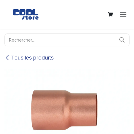
Se rendre au contenu
Tous les produits