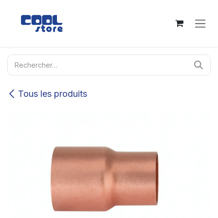
Se rendre au contenu
Tous les produits