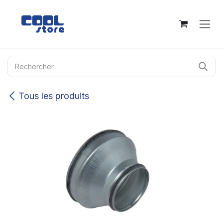
Se rendre au contenu
Tous les produits