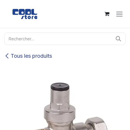
Se rendre au contenu
Tous les produits