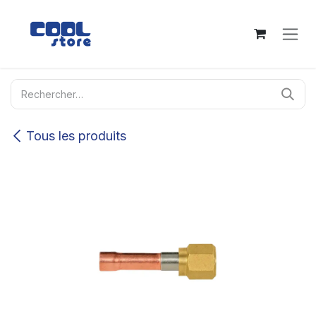
Se rendre au contenu
Tous les produits