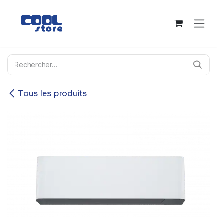
Se rendre au contenu
Tous les produits