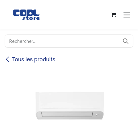
Se rendre au contenu
Tous les produits