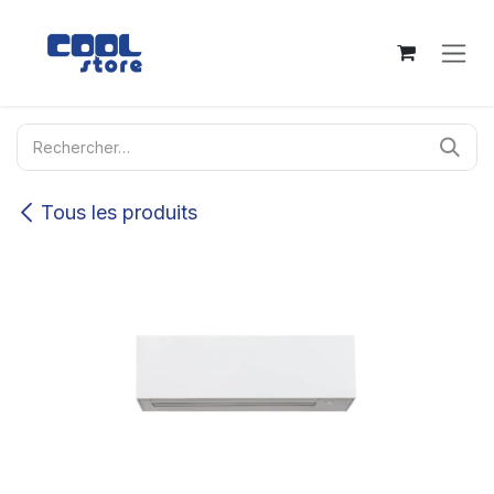
Se rendre au contenu
Tous les produits