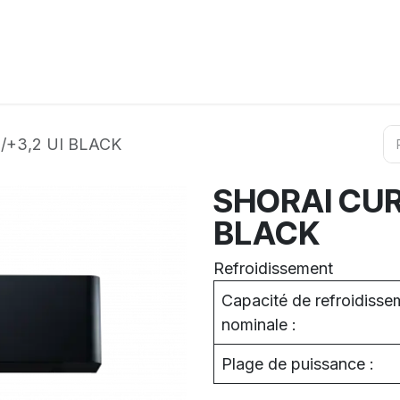
ation
Horeca
Services
Partenaires
Événements
/+3,2 UI BLACK
SHORAI CURV
BLACK
Refroidissement
Capacité de refroidisse
nominale :
Plage de puissance :