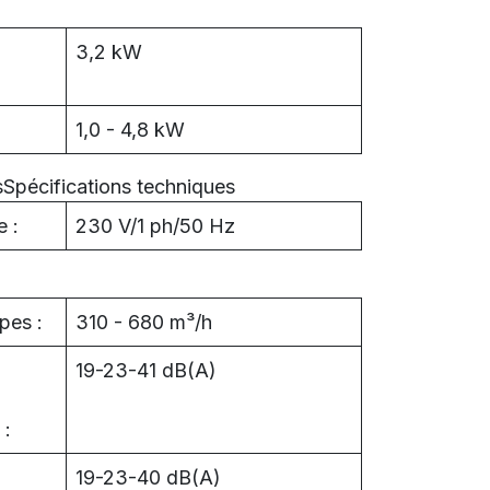
3,2 kW
1,0 - 4,8 kW
sSpécifications techniques
 :
230 V/1 ph/50 Hz
pes :
310 - 680 m³/h
19-23-41 dB(A)
 :
19-23-40 dB(A)