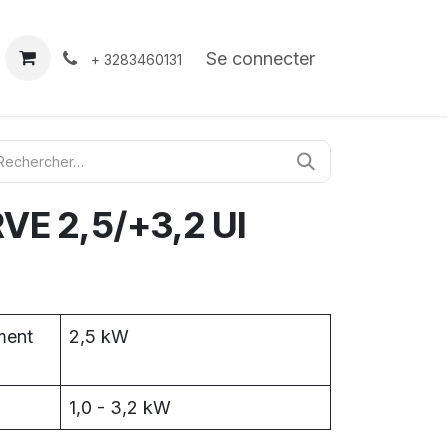
À propos
Contact
Se connecter
+ 3283460131
E 2,5/+3,2 UI
ment
2,5 kW
1,0 - 3,2 kW