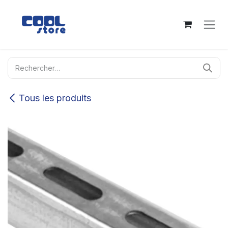
Se rendre au contenu
Tous les produits