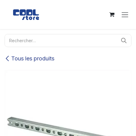
Se rendre au contenu
Tous les produits