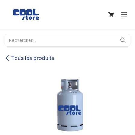
Se rendre au contenu
Tous les produits