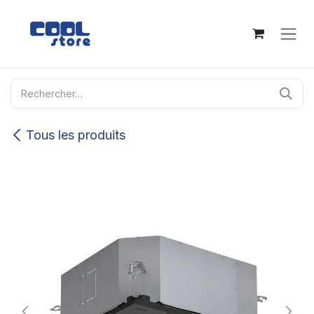
Se rendre au contenu
Tous les produits