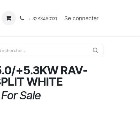
À propos
Contact
Se connecter
+ 3283460131
.0/+5.3KW RAV-
PLIT WHITE
 For Sale