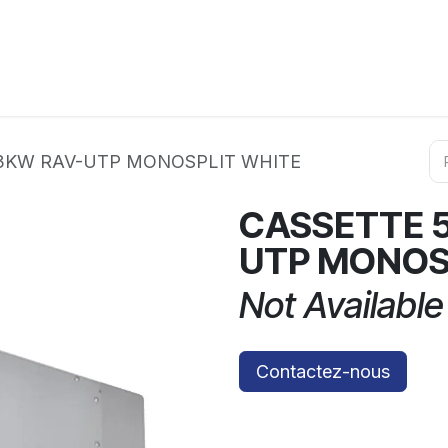
ation
Horeca
Services
Partenaires
Événements
.3KW RAV-UTP MONOSPLIT WHITE
CASSETTE 5
UTP MONOS
Not Available
Contactez-nous