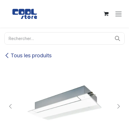
Se rendre au contenu
Tous les produits