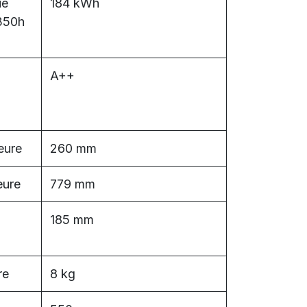
ie
184 kWh
(350h
A++
ieure
260 mm
eure
779 mm
185 mm
re
8 kg