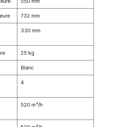
ieure
550 mm
ieure
732 mm
330 mm
ure
25 kg
Blanc
4
520 m³/h