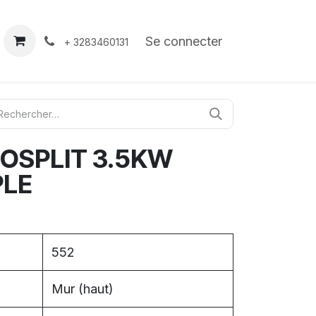
À propos
Contact
Se connecter
+ 3283460131
OSPLIT 3.5KW
PLE
552
Mur (haut)