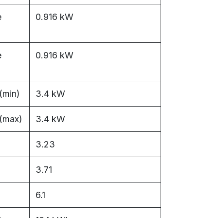
e
0.916 kW
e
0.916 kW
(min)
3.4 kW
 (max)
3.4 kW
3.23
3.71
6.1