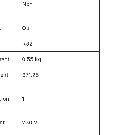
Non
ur
Oui
R32
rant
0.55 kg
ment
371.25
elon
1
nt
230 V