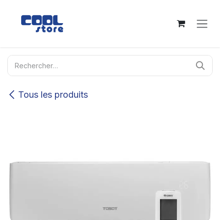
Se rendre au contenu
Tous les produits