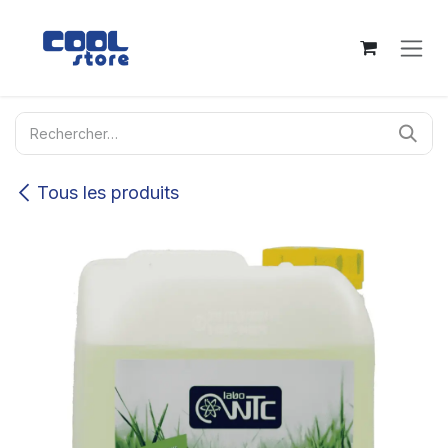
Se rendre au contenu
Tous les produits