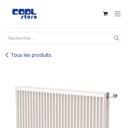
Se rendre au contenu
Tous les produits