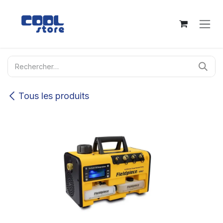
Se rendre au contenu
Tous les produits