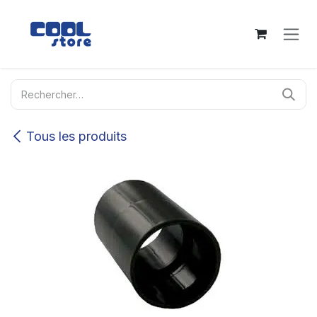
Se rendre au contenu
Tous les produits