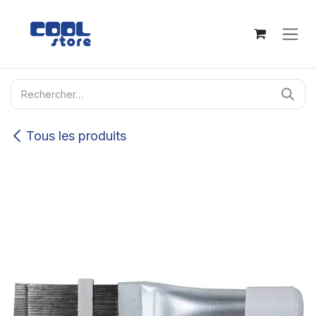
Se rendre au contenu
Tous les produits