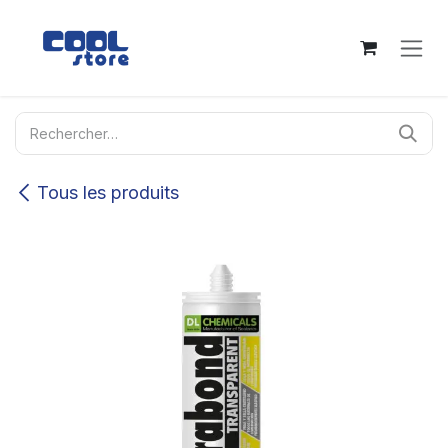
Se rendre au contenu
Tous les produits