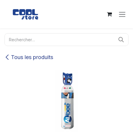
Se rendre au contenu
Tous les produits