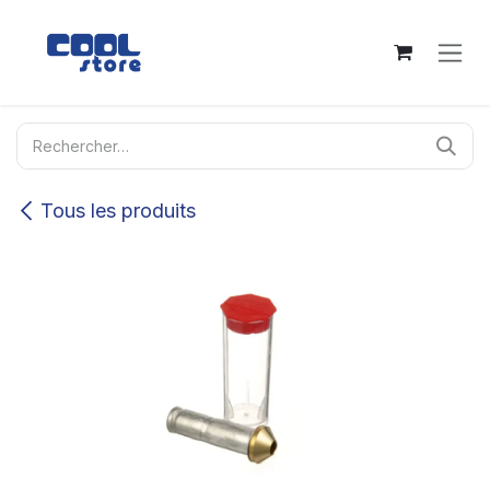
Se rendre au contenu
Tous les produits