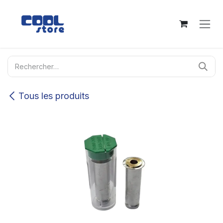
Se rendre au contenu
Tous les produits