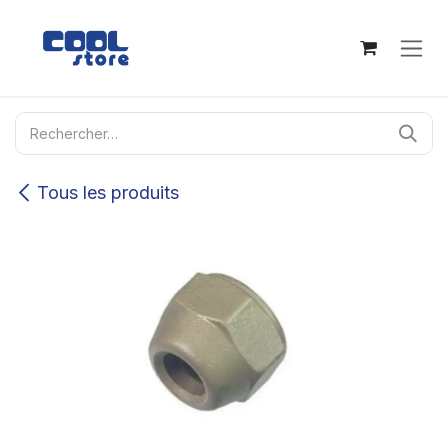
Se rendre au contenu
Tous les produits