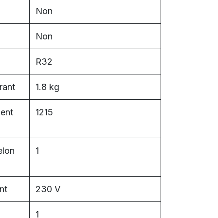
Non
Non
R32
rant
1.8 kg
ment
1215
elon
1
nt
230 V
1