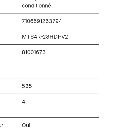
conditionné
7106591263794
MTS4R-28HDI-V2
81001673
535
4
ur
Oui