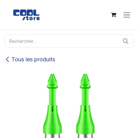
Se rendre au contenu
Tous les produits