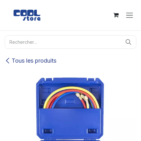
Se rendre au contenu
Tous les produits