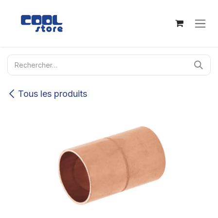
Se rendre au contenu
Tous les produits