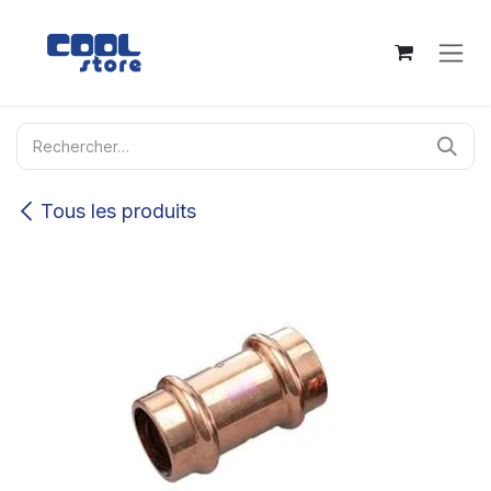
Se rendre au contenu
Tous les produits