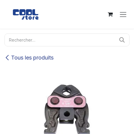
Se rendre au contenu
Tous les produits