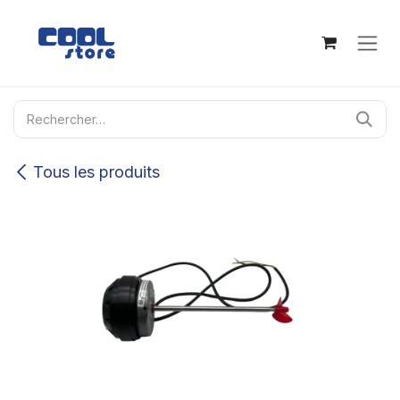
Se rendre au contenu
Tous les produits