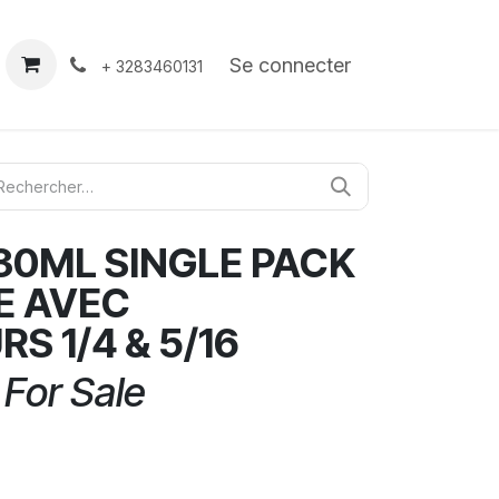
À propos
Contact
Se connecter
+ 3283460131
30ML SINGLE PACK
E AVEC
S 1/4 & 5/16
 For Sale