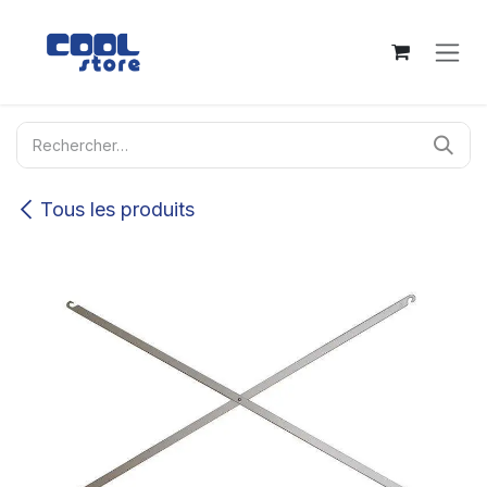
Se rendre au contenu
Tous les produits