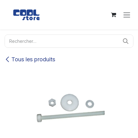
Se rendre au contenu
Tous les produits