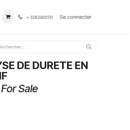
À propos
Contact
Se connecter
+ 3283460131
YSE DE DURETE EN
IF
 For Sale