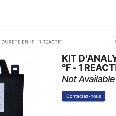
ation
Horeca
Services
Partenaires
Événements
 DURETE EN °F - 1 REACTIF
KIT D'ANAL
°F - 1 REACT
Not Available
Contactez-nous