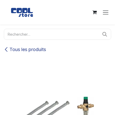
Se rendre au contenu
Tous les produits