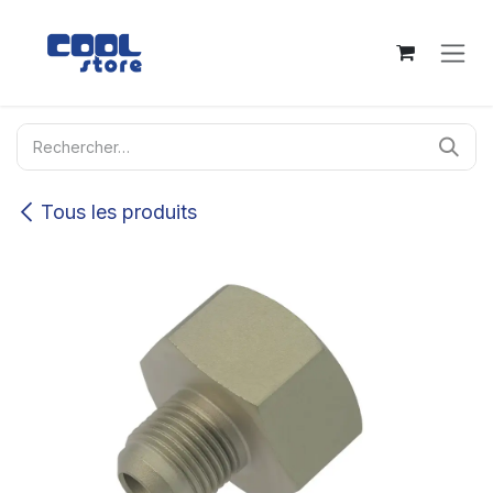
Se rendre au contenu
Tous les produits