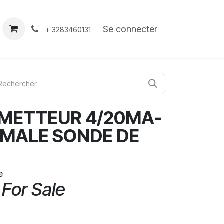
À propos
Contact
Se connecter
+ 3283460131
SMETTEUR 4/20MA-
R MALE SONDE DE
e
 For Sale