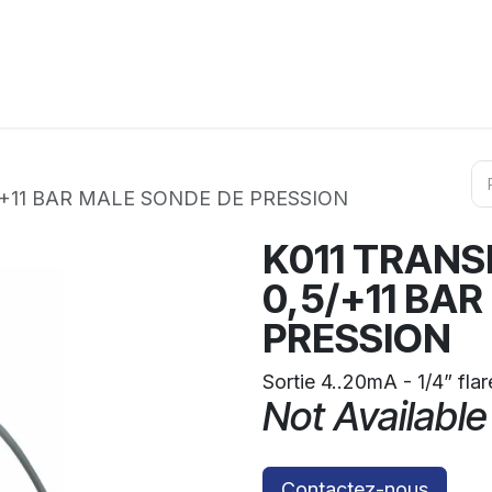
ation
Horeca
Services
Partenaires
Événements
+11 BAR MALE SONDE DE PRESSION
K011 TRAN
0,5/+11 BA
PRESSION
Sortie 4..20mA - 1/4” flar
Not Available
Contactez-nous