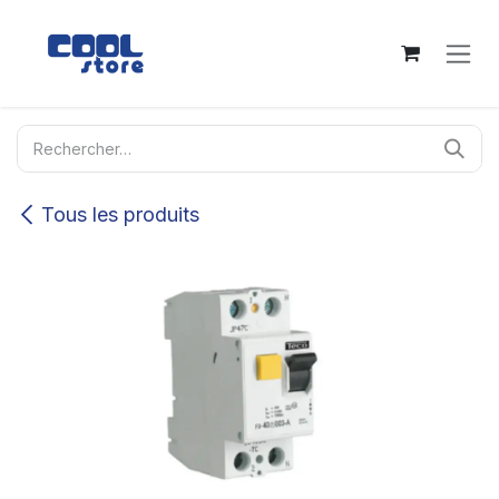
Se rendre au contenu
Tous les produits