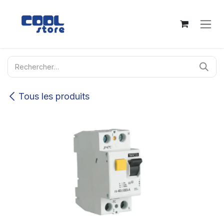
Se rendre au contenu
Tous les produits